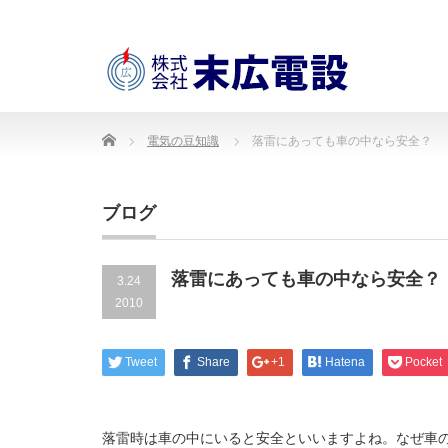
Home
電気の豆知識
落雷にあっても車の中なら安全？
ブログ
落雷にあっても車の中なら安全？
3.24
2010
Tweet
Share
+1
Hatena
Pocket
落雷時は車の中にいると安全といいますよね。なぜ車