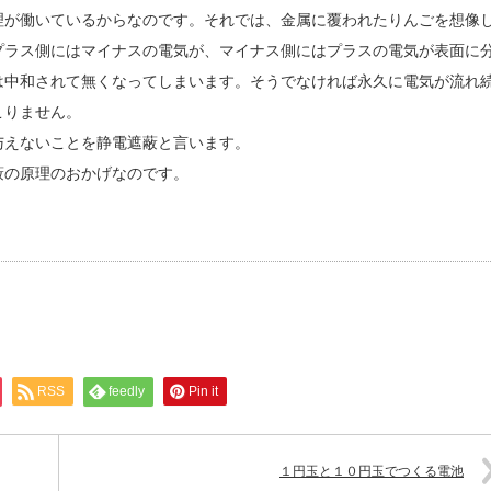
理が働いているからなのです。それでは、金属に覆われたりんごを想像
プラス側にはマイナスの電気が、マイナス側にはプラスの電気が表面に
は中和されて無くなってしまいます。そうでなければ永久に電気が流れ
こりません。
与えないことを静電遮蔽と言います。
蔽の原理のおかげなのです。
RSS
feedly
Pin it
１円玉と１０円玉でつくる電池