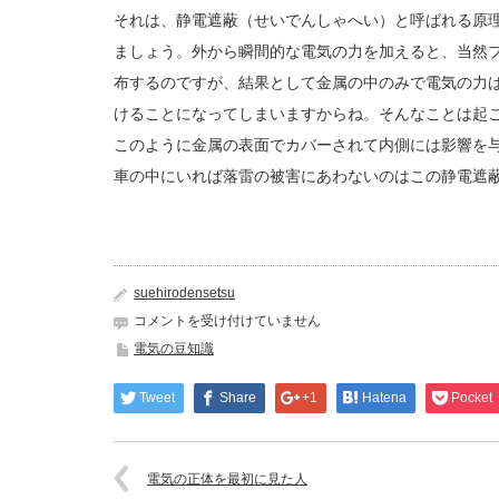
それは、静電遮蔽（せいでんしゃへい）と呼ばれる原
ましょう。外から瞬間的な電気の力を加えると、当然
布するのですが、結果として金属の中のみで電気の力
けることになってしまいますからね。そんなことは起
このように金属の表面でカバーされて内側には影響を
車の中にいれば落雷の被害にあわないのはこの静電遮
suehirodensetsu
落
コメントを受け付けていません
雷
電気の豆知識
に
あ
Tweet
Share
+1
Hatena
Pocket
っ
て
も
車
電気の正体を最初に見た人
の