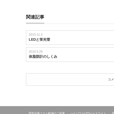
中
な
ら
関連記事
安
全？
は
2015.11.3
LEDと蛍光管
2010.5.26
体脂肪計のしくみ
コメ
電気設備コスト軽減のご提案
ハイパワーLEDベースライト