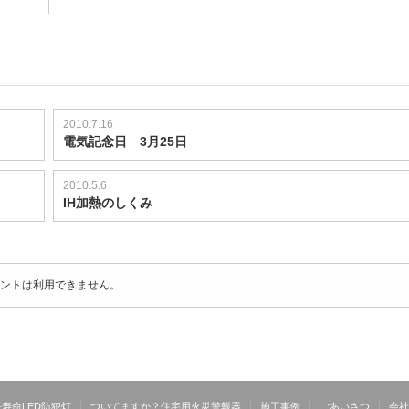
2010.7.16
電気記念日 3月25日
2010.5.6
IH加熱のしくみ
ントは利用できません。
長寿命LED防犯灯
ついてますか？住宅用火災警報器
施工事例
ごあいさつ
会社