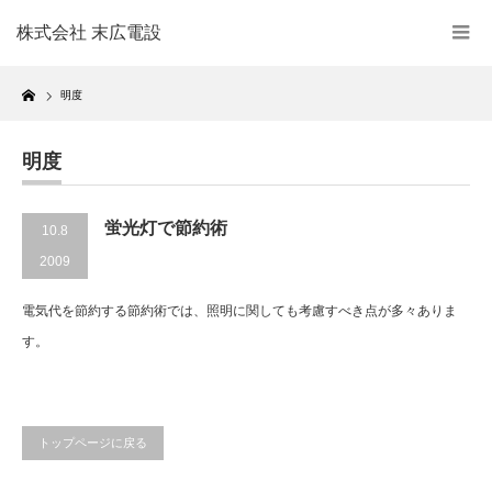
株式会社 末広電設
Home
明度
明度
蛍光灯で節約術
10.8
2009
電気代を節約する節約術では、照明に関しても考慮すべき点が多々ありま
す。
トップページに戻る