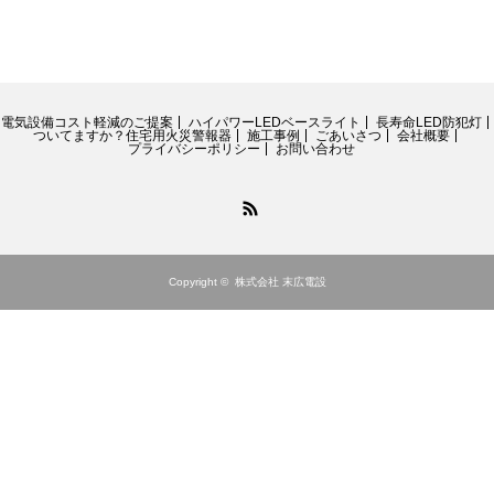
電気設備コスト軽減のご提案
ハイパワーLEDベースライト
長寿命LED防犯灯
ついてますか？住宅用火災警報器
施工事例
ごあいさつ
会社概要
プライバシーポリシー
お問い合わせ
RSS
Copyright ©
株式会社 末広電設