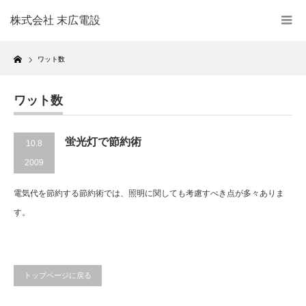
株式会社 末広電設
Home
ワット数
ワット数
蛍光灯で節約術
10.8
2009
電気代を節約する節約術では、照明に関しても考慮すべき点が多々ありま
す。
トップページに戻る