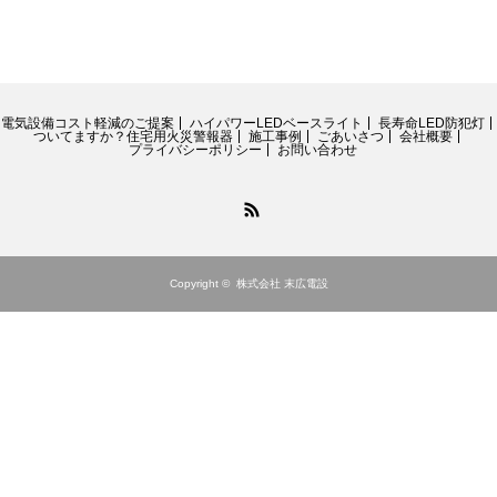
電気設備コスト軽減のご提案
ハイパワーLEDベースライト
長寿命LED防犯灯
ついてますか？住宅用火災警報器
施工事例
ごあいさつ
会社概要
プライバシーポリシー
お問い合わせ
RSS
Copyright ©
株式会社 末広電設